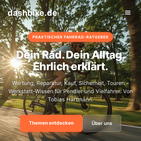
Zum
dashbike.de
Inhalt
springen
PRAKTISCHER FAHRRAD-RATGEBER
Dein Rad. Dein Alltag.
Ehrlich erklärt.
Wartung, Reparatur, Kauf, Sicherheit, Touren –
Werkstatt-Wissen für Pendler und Vielfahrer. Von
Tobias Hartmann.
Themen entdecken
Über uns